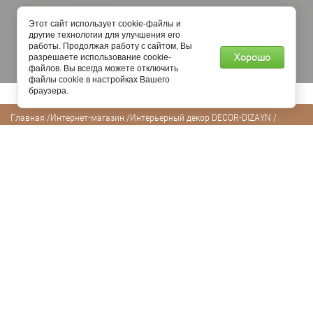
Этот сайт использует cookie-файлы и
другие технологии для улучшения его
работы. Продолжая работу с сайтом, Вы
Хорошо
разрешаете использование cookie-
файлов. Вы всегда можете отключить
файлы cookie в настройках Вашего
браузера.
Главная
/
Интернет-магазин
/
Интерьерный декор DECOR-DIZAYN
/
Декоративные цветные панели Декор Дизайн
/
904-66SH Панель декоративная
стеновая
Предыдущий
Следующий
NEW
СКИДКА В КОРЗИНЕ
ПОДАРОК
904-66SH Панель для стен цветная